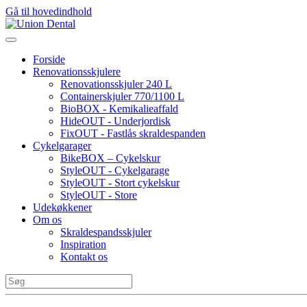
Gå til hovedindhold
Forside
Renovationsskjulere
Renovationsskjuler 240 L
Containerskjuler 770/1100 L
BioBOX - Kemikalieaffald
HideOUT - Underjordisk
FixOUT - Fastlås skraldespanden
Cykelgarager
BikeBOX – Cykelskur
StyleOUT - Cykelgarage
StyleOUT - Stort cykelskur
StyleOUT - Store
Udekøkkener
Om os
Skraldespandsskjuler
Inspiration
Kontakt os