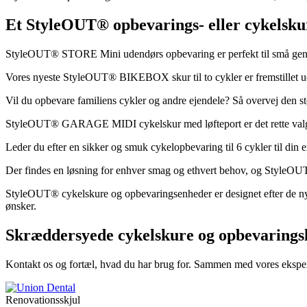
Et StyleOUT® opbevarings- eller cykelskur 
StyleOUT® STORE Mini udendørs opbevaring er perfekt til små gen
Vores nyeste StyleOUT® BIKEBOX skur til to cykler er fremstillet u
Vil du opbevare familiens cykler og andre ejendele? Så overvej de
StyleOUT® GARAGE MIDI cykelskur med løfteport er det rette valg fo
Leder du efter en sikker og smuk cykelopbevaring til 6 cykler til d
Der findes en løsning for enhver smag og ethvert behov, og StyleOUT
StyleOUT® cykelskure og opbevaringsenheder er designet efter de nyes
ønsker.
Skræddersyede cykelskure og opbevarings
Kontakt os og fortæl, hvad du har brug for. Sammen med vores eksperter
Renovationsskjul