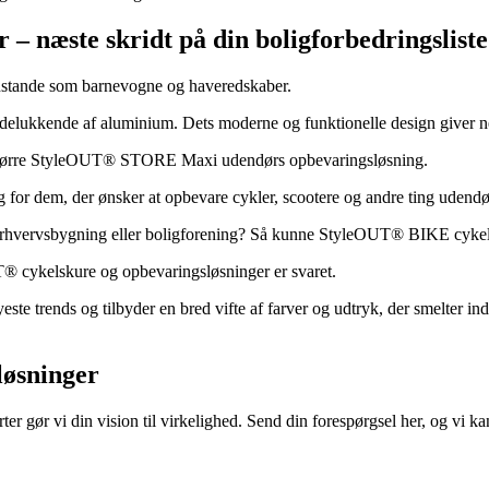
– næste skridt på din boligforbedringsliste
stande som barnevogne og haveredskaber.
delukkende af aluminium. Dets moderne og funktionelle design giver n
n større StyleOUT® STORE Maxi udendørs opbevaringsløsning.
r dem, der ønsker at opbevare cykler, scootere og andre ting udendø
in erhvervsbygning eller boligforening? Så kunne StyleOUT® BIKE cykel
® cykelskure og opbevaringsløsninger er svaret.
te trends og tilbyder en bred vifte af farver og udtryk, der smelter 
løsninger
 gør vi din vision til virkelighed. Send din forespørgsel her, og vi ka