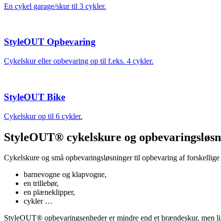
En cykel garage/skur til 3 cykler.
StyleOUT Opbevaring
Cykelskur eller opbevaring op til f.eks. 4 cykler.
StyleOUT Bike
Cykelskur op til 6 cykler.
StyleOUT® cykelskure og opbevaringsløsnin
Cykelskure og små opbevaringsløsninger til opbevaring af forskellige
barnevogne og klapvogne,
en trillebør,
en plæneklipper,
cykler …
StyleOUT® opbevaringsenheder er mindre end et brændeskur, men lige 