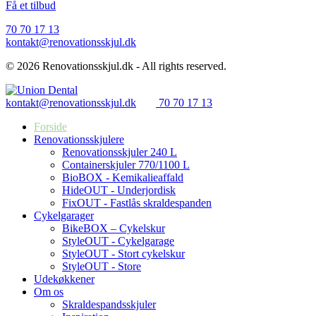
Få et tilbud
70 70 17 13
kontakt@renovationsskjul.dk
©
2026
Renovationsskjul.dk - All rights reserved.
kontakt@renovationsskjul.dk
70 70 17 13
Forside
Renovationsskjulere
Renovationsskjuler 240 L
Containerskjuler 770/1100 L
BioBOX - Kemikalieaffald
HideOUT - Underjordisk
FixOUT - Fastlås skraldespanden
Cykelgarager
BikeBOX – Cykelskur
StyleOUT - Cykelgarage
StyleOUT - Stort cykelskur
StyleOUT - Store
Udekøkkener
Om os
Skraldespandsskjuler