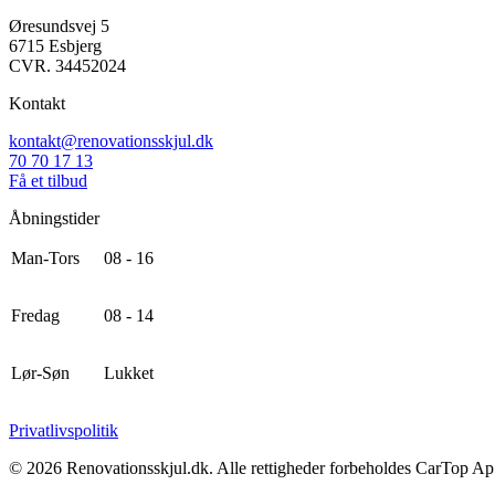
Øresundsvej 5
6715 Esbjerg
CVR.
34452024
Kontakt
kontakt@renovationsskjul.dk
70 70 17 13
Få et tilbud
Åbningstider
Man-Tors
08 - 16
Fredag
08 - 14
Lør-Søn
Lukket
Privatlivspolitik
©
2026
Renovationsskjul.dk. Alle rettigheder forbeholdes CarTop Ap