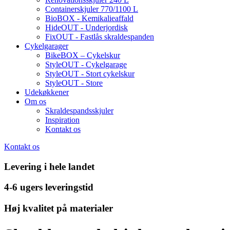
Containerskjuler 770/1100 L
BioBOX - Kemikalieaffald
HideOUT - Underjordisk
FixOUT - Fastlås skraldespanden
Cykelgarager
BikeBOX – Cykelskur
StyleOUT - Cykelgarage
StyleOUT - Stort cykelskur
StyleOUT - Store
Udekøkkener
Om os
Skraldespandsskjuler
Inspiration
Kontakt os
Kontakt os
Levering i hele landet
4-6 ugers leveringstid
Høj kvalitet på materialer