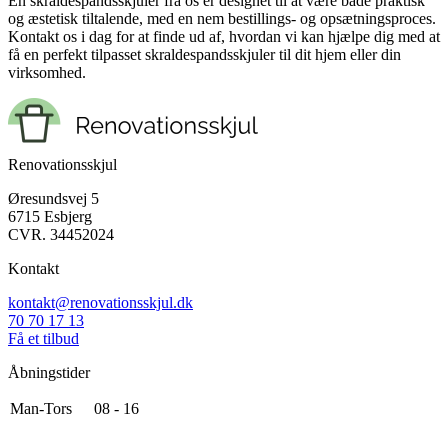
En skraldespandsskjuler fra os er designet til at være både praktisk
og æstetisk tiltalende, med en nem bestillings- og opsætningsproces.
Kontakt os i dag for at finde ud af, hvordan vi kan hjælpe dig med at
få en perfekt tilpasset skraldespandsskjuler til dit hjem eller din
virksomhed.
Renovationsskjul
Øresundsvej 5
6715 Esbjerg
CVR.
34452024
Kontakt
kontakt@renovationsskjul.dk
70 70 17 13
Få et tilbud
Åbningstider
Man-Tors
08 - 16