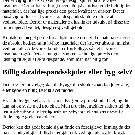
Det er vigtigt for os at kvalitet og design spiller på alle vores
løsninger. Derfor har vi brugt meget tid på at udvælge de helt rigtige
materialer, der har lige præcis den gode kvalitet vi ønsker. Det er
også vigtigt for os at vores skraldespandsskjulere er lette at
vedligeholde. Derfor er materialer og løsninger udvalgt på disse tre
principper: Kvalitet, design og vedligehold.
Kontakt os meget gerne for at høre mere om hvilke materialer der er
de absolut bedste, samt hvilke materialer der kræver absolut mindst
vedligehold. Alle vores kunder er forskellige, så det er vores
løsninger også. Det er muligt at sammensætte lige præcis den
løsning til skjul af skraldespande, som man har brug for.
Billig skraldespandsskjuler eller byg selv?
Det er svært at vælge; skal du bygge din skraldespandsskjuler selv,
eller købe en billig færdiglavet model?
Hvis du bygger selv, så får du et Byg-Selv projekt ud af det, og du
kan gå og sysle med projektet. Men projektet trækker sikkert ud, du
har måske ikke alle færdighederne selv, og det kan være svært at
finde nogle gode materialer.
Derfor kan det godt betale sig at finde en færdiglavet løsning da det
højst sandsynligt er billigt i længden ift. vedligehold og tid brugt.