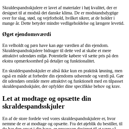
Skraldespandsskjulere er lavet af materialer i høj kvalitet, der er
designet til at modstå det danske klima. De er modstandsdygtige
over for slag, stød, og vejrforhold, hvilket sikrer, at de holder i
mange år. Dette betyder mindre vedligeholdelse og længere levetid.
Øget ejendomsværdi
En velholdt og pæn have kan øge værdien af din ejendom.
Skraldespandsskjulere bidrager til dette ved at skabe et mere
attraktivt udendørs miljø. Potentielle købere vil sætte pris på den
ekstra opmærksomhed på detaljer og funktionalitet.
En skraldespandsskjuler er altså ikke kun en praktisk løsning, men
også en måde at forbedre din ejendoms udseende og værdi på. Gør
dit udendørs område mere attraktivt og funktionelt med en tilpasset
skraldespandsskjuler, der opfylder dine specifikke behov og krav.
Let at modtage og opsætte din
skraldespandsskjuler
En af de store fordele ved vores skraldespandsskjulere er, hvor
nemme de er at modtage og opsætte. Fra det øjeblik du bestiller, til
du har den opsat i din have, er processen designet til at være så