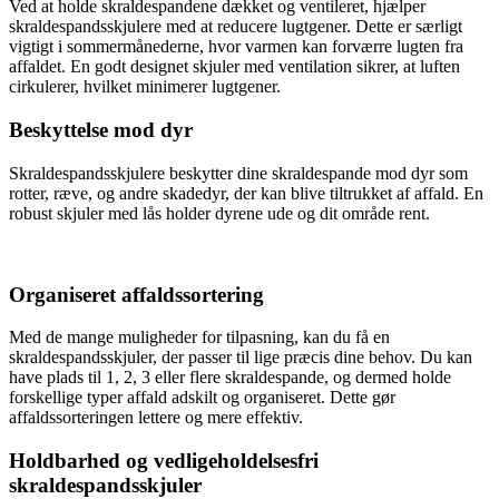
Ved at holde skraldespandene dækket og ventileret, hjælper
skraldespandsskjulere med at reducere lugtgener. Dette er særligt
vigtigt i sommermånederne, hvor varmen kan forværre lugten fra
affaldet. En godt designet skjuler med ventilation sikrer, at luften
cirkulerer, hvilket minimerer lugtgener.
Beskyttelse mod dyr
Skraldespandsskjulere beskytter dine skraldespande mod dyr som
rotter, ræve, og andre skadedyr, der kan blive tiltrukket af affald. En
robust skjuler med lås holder dyrene ude og dit område rent.
Organiseret affaldssortering
Med de mange muligheder for tilpasning, kan du få en
skraldespandsskjuler, der passer til lige præcis dine behov. Du kan
have plads til 1, 2, 3 eller flere skraldespande, og dermed holde
forskellige typer affald adskilt og organiseret. Dette gør
affaldssorteringen lettere og mere effektiv.
Holdbarhed og vedligeholdelsesfri
skraldespandsskjuler