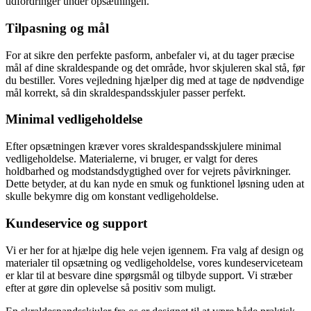
udfordringer under opsætningen.
Tilpasning og mål
For at sikre den perfekte pasform, anbefaler vi, at du tager præcise
mål af dine skraldespande og det område, hvor skjuleren skal stå, før
du bestiller. Vores vejledning hjælper dig med at tage de nødvendige
mål korrekt, så din skraldespandsskjuler passer perfekt.
Minimal vedligeholdelse
Efter opsætningen kræver vores skraldespandsskjulere minimal
vedligeholdelse. Materialerne, vi bruger, er valgt for deres
holdbarhed og modstandsdygtighed over for vejrets påvirkninger.
Dette betyder, at du kan nyde en smuk og funktionel løsning uden at
skulle bekymre dig om konstant vedligeholdelse.
Kundeservice og support
Vi er her for at hjælpe dig hele vejen igennem. Fra valg af design og
materialer til opsætning og vedligeholdelse, vores kundeserviceteam
er klar til at besvare dine spørgsmål og tilbyde support. Vi stræber
efter at gøre din oplevelse så positiv som muligt.